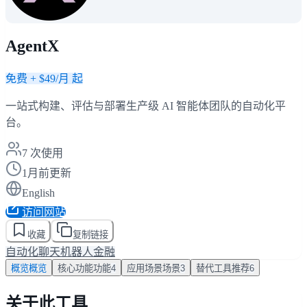
AgentX
免费 + $49/月 起
一站式构建、评估与部署生产级 AI 智能体团队的自动化平
台。
7
次使用
1月前更新
English
访问网站
收藏
复制链接
自动化
聊天机器人
金融
概览
概览
核心功能
功能
4
应用场景
场景
3
替代工具
推荐
6
关于此工具