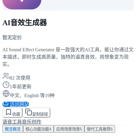
AI音效生成器
暂无定价
AI Sound Effect Generator 是一款强大的AI工具，能让你通过文
本描述，即时生成高质量、独特的逼真音效，将想象变为现
实。
82
次使用
1年前更新
中文、English 等19种
访问网站
收藏
复制链接
语音工具
音乐创作
概览
概览
核心功能
功能
4
应用场景
场景
5
替代工具
推荐
6