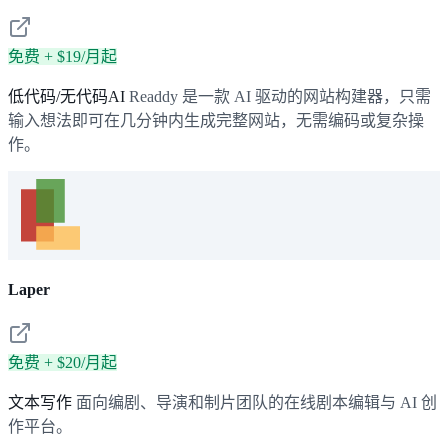
免费 + $19/月起
低代码/无代码AI
Readdy 是一款 AI 驱动的网站构建器，只需
输入想法即可在几分钟内生成完整网站，无需编码或复杂操
作。
Laper
免费 + $20/月起
文本写作
面向编剧、导演和制片团队的在线剧本编辑与 AI 创
作平台。