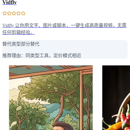
Vidfly
Vidfly 让你用文字、图片或脚本，一键生成高质量视频，无需
任何剪辑经验。
替代类型
部分替代
推荐理由：
同类型工具，定价模式相近