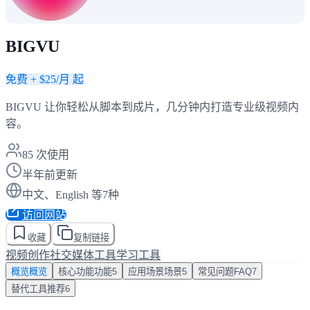
BIGVU
免费 + $25/月 起
BIGVU 让你轻松从脚本到成片，几分钟内打造专业级视频内
容。
85
次使用
半年前更新
中文、English 等7种
访问网站
收藏
复制链接
视频创作
社交媒体工具
学习工具
概览
概览
核心功能
功能
5
应用场景
场景
5
常见问题
FAQ
7
替代工具
推荐
6