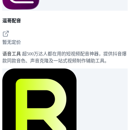
逗哥配音
暂无定价
语音工具
超500万达人都在用的短视频配音神器，提供抖音爆
款同款音色、声音克隆及一站式视频制作辅助工具。