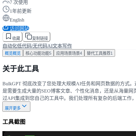
7
次使用
1年前更新
English
访问网站
收藏
复制链接
自动化
低代码/无代码AI
文本写作
概览
概览
核心功能
功能
5
应用场景
场景
4
替代工具
推荐
1
关于此工具
BulkGPT 彻底改变了您处理大规模AI任务和网页数据的
是需要生成大量的SEO博客文章、个性化消息，还是从海量网页中
过API集成到您自己的工具中。我们处理所有复杂的后端工作，
展开更多
工具截图