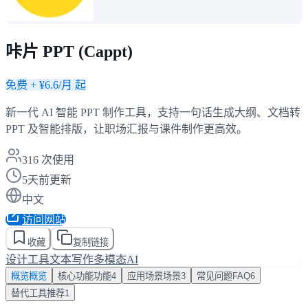
咔片 PPT (Cappt)
免费 + ¥6.6/月 起
新一代 AI 智能 PPT 制作工具，支持一句话生成大纲、文档转
PPT 及智能排版，让职场汇报与课件制作更高效。
316
次使用
5天前更新
中文
访问网站
收藏
复制链接
设计工具
文本写作
多模态AI
概览
概览
核心功能
功能
4
应用场景
场景
3
常见问题
FAQ
6
替代工具
推荐
1