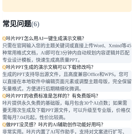
常见问题
(
6
)
Q
咔片PPT怎么用AI一键生成演示文稿？
只需在官网输入您的主题关键词或直接上传Word、Xmind等45
种常用格式文档，AI即可在3分钟内自动规划内容逻辑并匹配
专业设计模板，快速生成高质量PPT。
Q
咔片PPT生成的演示文稿可以下载修改吗？
生成的PPT支持导出源文件，且高度兼容Office和WPS。您可
以直接在本地软件中编辑页面元素或调整主题母版，完全保留
矢量格式，方便进行后期精细化微调。
Q
咔片PPT的收费标准是怎样的？有免费版吗？
咔片提供永久免费的基础版，每月包含30个AI点数；如果需
要无限次生成及下载PPT源文件，可以升级至专业版，价格仅
需每月7.04元起，性价比较高。
Q
做PPT没灵感？咔片的AI辅助创作功能好用吗？
非常实用。咔片内置了AI写作助手，支持对文案进行扩写、