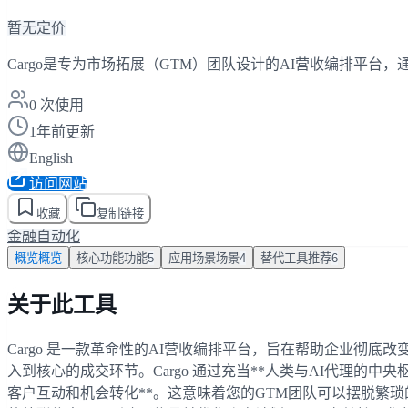
暂无定价
Cargo是专为市场拓展（GTM）团队设计的AI营收编排平
0
次使用
1年前更新
English
访问网站
收藏
复制链接
金融
自动化
概览
概览
核心功能
功能
5
应用场景
场景
4
替代工具
推荐
6
关于此工具
Cargo 是一款革命性的AI营收编排平台，旨在帮助企业彻
入到核心的成交环节。Cargo 通过充当**人类与AI代理的
客户互动和机会转化**。这意味着您的GTM团队可以摆脱繁