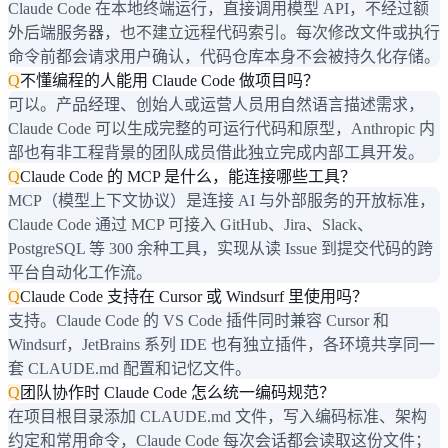
Claude Code 在本地终端运行，直接调用模型 API，不经过额
外后端服务器，也不建立远程代码索引。每次修改文件或执行
命令前都会请求用户确认，代码仓库本身不会被持久化存储。
Q
不懂编程的人能用 Claude Code 做项目吗？
可以。产品经理、创始人或运营人员用自然语言描述需求，
Claude Code 可以生成完整的可运行代码和原型，Anthropic 内
部也有非工程背景的团队成员借此独立完成内部工具开发。
Q
Claude Code 的 MCP 是什么，能连接哪些工具？
MCP（模型上下文协议）是连接 AI 与外部服务的开放标准，
Claude Code 通过 MCP 可接入 GitHub、Jira、Slack、
PostgreSQL 等 300 余种工具，实现从读 Issue 到提交代码的跨
平台自动化工作流。
Q
Claude Code 支持在 Cursor 或 Windsurf 里使用吗？
支持。Claude Code 的 VS Code 插件同时兼容 Cursor 和
Windsurf，JetBrains 系列 IDE 也有独立插件，各环境共享同一
套 CLAUDE.md 配置和记忆文件。
Q
团队协作时 Claude Code 怎么统一编码规范？
在项目根目录添加 CLAUDE.md 文件，写入编码标准、架构
约定和常用命令，Claude Code 每次会话都会读取这份文件；