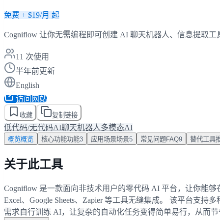
免费 + $19/月 起
Cogniflow 让你无需编程即可创建 AI 聊天机器人、
11
次使用
半年前更新
English
访问网站
收藏
复制链接
低代码/无代码AI
聊天机器人
多模态AI
概览
概览
核心功能
功能
3
应用场景
场景
5
常见问题
FAQ
9
替代工具
关于此工具
Cogniflow 是一款面向非技术用户的零代码 AI 平台，
Excel、Google Sheets、Zapier 等工具无缝集
需求自行训练 AI，让复杂的自动化任务变得简单易行，从而