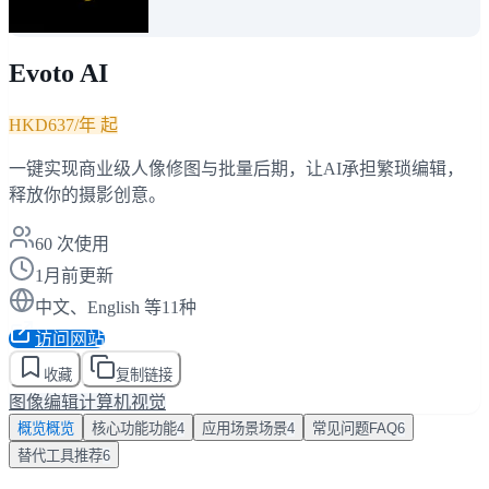
Evoto AI
HKD637/年 起
一键实现商业级人像修图与批量后期，让AI承担繁琐编辑，
释放你的摄影创意。
60
次使用
1月前更新
中文、English 等11种
访问网站
收藏
复制链接
图像编辑
计算机视觉
概览
概览
核心功能
功能
4
应用场景
场景
4
常见问题
FAQ
6
替代工具
推荐
6