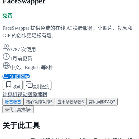
FaceSwapper
免费
FaceSwapper 提供免费的在线 AI 换脸服务，让照片、视频和
GIF 的创作更轻松有趣。
3787
次使用
1月前更新
中文、English 等8种
访问网站
收藏
复制链接
计算机视觉
图像编辑
概览
概览
核心功能
功能
5
应用场景
场景
5
常见问题
FAQ
7
替代工具
推荐
6
关于此工具