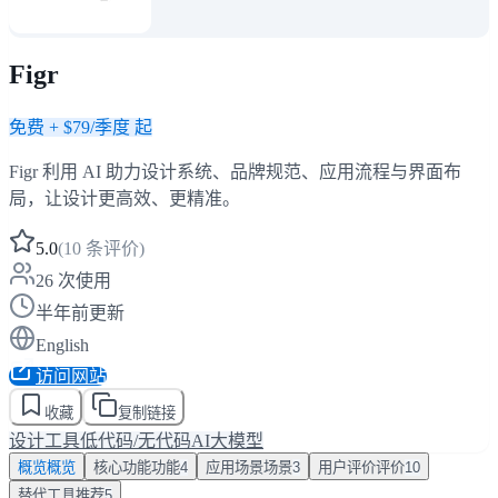
Figr
免费 + $79/季度 起
Figr 利用 AI 助力设计系统、品牌规范、应用流程与界面布
局，让设计更高效、更精准。
5.0
(
10
条评价)
26
次使用
半年前更新
English
访问网站
收藏
复制链接
设计工具
低代码/无代码AI
大模型
概览
概览
核心功能
功能
4
应用场景
场景
3
用户评价
评价
10
替代工具
推荐
5