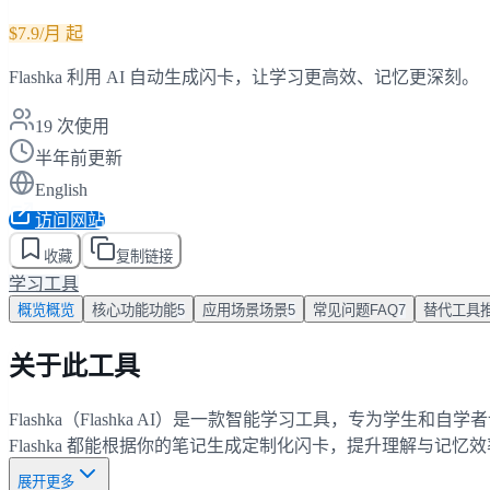
$7.9/月 起
Flashka 利用 AI 自动生成闪卡，让学习更高效、记忆更深刻。
19
次使用
半年前更新
English
访问网站
收藏
复制链接
学习工具
概览
概览
核心功能
功能
5
应用场景
场景
5
常见问题
FAQ
7
替代工具
关于此工具
Flashka（Flashka AI）是一款智能学习工具，专
Flashka 都能根据你的笔记生成定制化闪卡，提升理解与记
展开更多