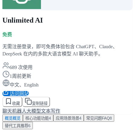
Unlimited AI
免费
无需注册登录，即可免费体验包含 ChatGPT、Claude、
DeepSeek 在内的多款大语言模型 AI 聊天助手。
689
次使用
1周前更新
中文、English
访问网站
收藏
复制链接
聊天机器人
大模型
文本写作
概览
概览
核心功能
功能
4
应用场景
场景
4
常见问题
FAQ
8
替代工具
推荐
6