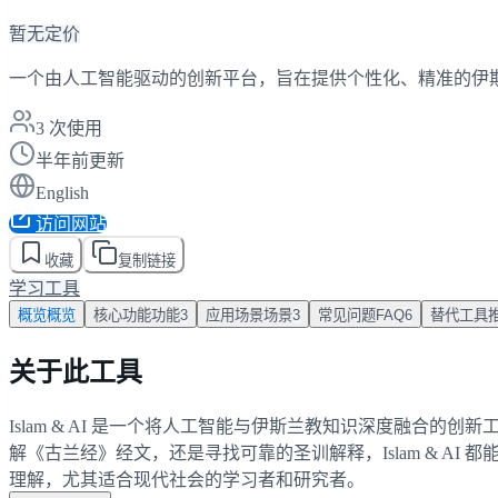
暂无定价
一个由人工智能驱动的创新平台，旨在提供个性化、精准的伊
3
次使用
半年前更新
English
访问网站
收藏
复制链接
学习工具
概览
概览
核心功能
功能
3
应用场景
场景
3
常见问题
FAQ
6
替代工具
关于此工具
Islam & AI 是一个将人工智能与伊斯兰教知识深度融合
解《古兰经》经文，还是寻找可靠的圣训解释，Islam & 
理解，尤其适合现代社会的学习者和研究者。