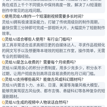
角在成百上千个不同镜头中保持高度一致，解决了AI短漫剧
创作中常见的出戏问题。
Q
使用灵绘AI制作一个短漫剧视频需要多长时间？
灵绘AI拥有极速渲染能力，打破了传统周级别的制作周期，
最快仅需三分钟即可完成一部视听大片，大幅提升了短剧制作
效率。
Q
灵绘AI适合哪些人使用？有行业门槛吗？
该工具非常适合追求高频日更的自媒体达人、寻求作品视频化
的网文写手以及想要降本增效的短剧工作室，操作简单，无需
专业的剪辑经验。
Q
灵绘AI是怎么收费的？需要每个月续费吗？
灵绘AI采用良心的积分计费制度，用多少充多少，积分永不
过期，让用户彻底告别高昂且容易浪费的包月订阅门槛。
Q
灵绘AI支持哪些画风？能做古风或科幻题材吗？
灵绘AI内置吉卜力、水彩、日漫、美漫等海量风格大模型，
能够完美驾驭古风仙侠、都市言情、悬疑科幻等各种复杂的短
漫剧题材。
Q
灵绘AI生成的视频中人物说话自然吗？