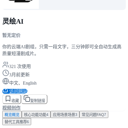
灵绘AI
暂无定价
你的云端AI剧组，只需一段文字，三分钟即可全自动生成高
质量短漫剧成片。
321
次使用
3月前更新
中文、English
访问网站
收藏
复制链接
视频创作
概览
概览
核心功能
功能
4
应用场景
场景
3
常见问题
FAQ
7
替代工具
推荐
6