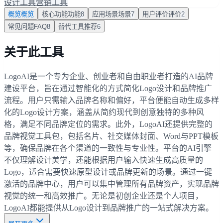
设计工具
营销工具
概览
概览
核心功能
功能
8
应用场景
场景
7
用户评价
评价
2
常见问题
FAQ
8
替代工具
推荐
6
关于此工具
LogoAI是一个专为企业、创业者和自由职业者打造的AI品牌
建设平台，旨在通过智能化的方式简化Logo设计和品牌推广
流程。用户只需输入品牌名称和偏好，平台便能自动生成多样
化的Logo设计方案，涵盖从简约现代到创意独特的多种风
格，满足不同品牌定位的需求。此外，LogoAI还提供完整的
品牌视觉工具包，包括名片、社交媒体封面、Word与PPT模板
等，确保品牌在各个渠道的一致性与专业性。平台的AI引擎
不仅理解设计美学，还能根据用户输入快速生成高质量的
Logo，适合需要快速原型设计或品牌更新的场景。通过一键
激活的品牌中心，用户可以集中管理所有品牌资产，实现品牌
视觉的统一和高效推广。无论是初创企业还是个人项目，
LogoAI都能提供从Logo设计到品牌推广的一站式解决方案。