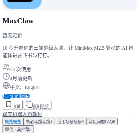
MaxClaw
暂无定价
10 秒开启你的云端超级大脑，让 MiniMax M2.5 驱动的 AI 智
能体进驻飞书与钉钉。
74
次使用
4月前更新
中文、English
访问网站
收藏
复制链接
聊天机器人
自动化
概览
概览
核心功能
功能
4
应用场景
场景
3
常见问题
FAQ
6
替代工具
推荐
3