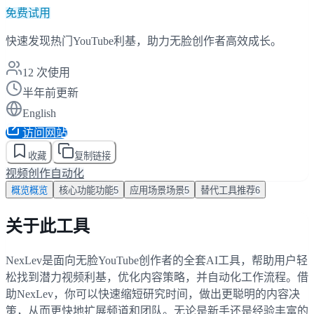
免费试用
快速发现热门YouTube利基，助力无脸创作者高效成长。
12
次使用
半年前更新
English
访问网站
收藏
复制链接
视频创作
自动化
概览
概览
核心功能
功能
5
应用场景
场景
5
替代工具
推荐
6
关于此工具
NexLev是面向无脸YouTube创作者的全套AI工具，帮助用户轻
松找到潜力视频利基，优化内容策略，并自动化工作流程。借
助NexLev，你可以快速缩短研究时间，做出更聪明的内容决
策，从而更快地扩展频道和团队。无论是新手还是经验丰富的