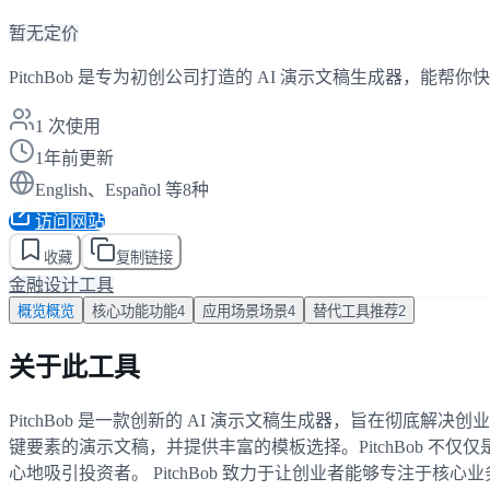
暂无定价
PitchBob 是专为初创公司打造的 AI 演示文稿生成器，
1
次使用
1年前更新
English、Español 等8种
访问网站
收藏
复制链接
金融
设计工具
概览
概览
核心功能
功能
4
应用场景
场景
4
替代工具
推荐
2
关于此工具
PitchBob 是一款创新的 AI 演示文稿生成器，旨在彻
键要素的演示文稿，并提供丰富的模板选择。PitchBob 不
心地吸引投资者。 PitchBob 致力于让创业者能够专注