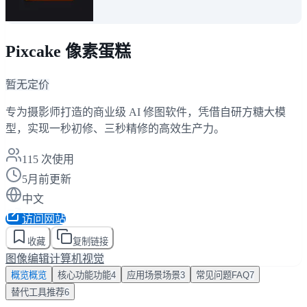
Pixcake 像素蛋糕
暂无定价
专为摄影师打造的商业级 AI 修图软件，凭借自研方糖大模
型，实现一秒初修、三秒精修的高效生产力。
115
次使用
5月前更新
中文
访问网站
收藏
复制链接
图像编辑
计算机视觉
概览
概览
核心功能
功能
4
应用场景
场景
3
常见问题
FAQ
7
替代工具
推荐
6