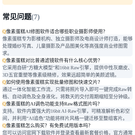
常见问题
(
7
)
Q
像素蛋糕AI修图软件适合哪些职业摄影师使用？
像素蛋糕专为影楼机构、独立摄影师及电商设计师打造，能够
处理婚纱写真、儿童摄影及产品图美化等高强度商业修图需
求。
Q
像素蛋糕对比普通滤镜软件有什么核心优势？
它采用自研“方糖大模型”和16bit Raw引擎，提供中性灰磨皮、
3D五官重塑等像素级精修，效果远超简单的美颜滤镜。
Q
如何使用像素蛋糕实现批量修图和快速交片？
通过一体化智能工作流，只需将照片导入即可一键完成Raw转
档、自动调色及全身液化，将数天的交付周期缩短至分钟级。
Q
像素蛋糕的AI调色功能支持Raw格式图片吗？
支持。软件内置强大的16bit AI·Raw引擎，可精准解析色彩空
间，并利用“AI追色”功能将样片风格一键迁移至整组客片。
Q
像素蛋糕怎么购买？有免费试用版本吗？
您可以访问官网下载软件并登录查看最新套餐价格，官方通常