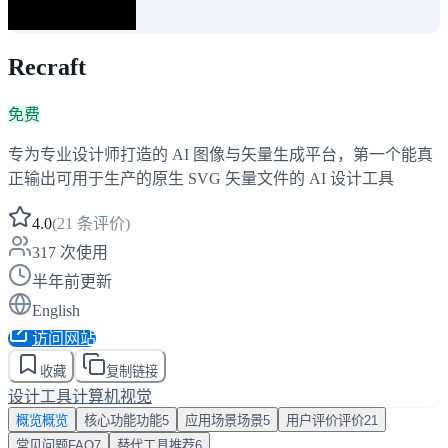
Recraft
免费
专为专业设计师打造的 AI 图像与矢量生成平台，第一个能真
正输出可用于生产的原生 SVG 矢量文件的 AI 设计工具
4.0
(
21
条评价)
317
次使用
半年前更新
English
访问网站
收藏
复制链接
设计工具
计算机视觉
概览
概览
核心功能
功能
5
应用场景
场景
5
用户评价
评价
21
常见问题
FAQ
7
替代工具
推荐
6