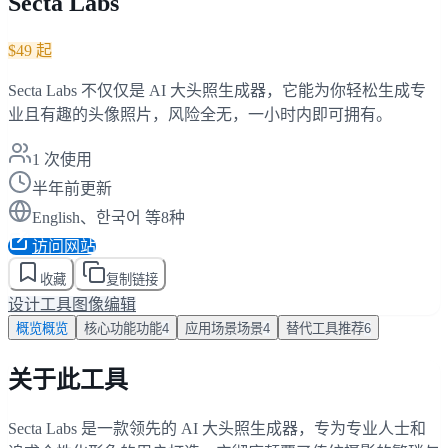
Secta Labs
$49 起
Secta Labs 不仅仅是 AI 大头照生成器，它能为你轻松生成专
业且有趣的头像照片，风险全无，一小时内即可拥有。
1
次使用
半年前更新
English、한국어 等8种
访问网站
收藏
复制链接
设计工具
图像编辑
概览
概览
核心功能
功能
4
应用场景
场景
4
替代工具
推荐
6
关于此工具
Secta Labs 是一款领先的 AI 大头照生成器，专为专业人士和