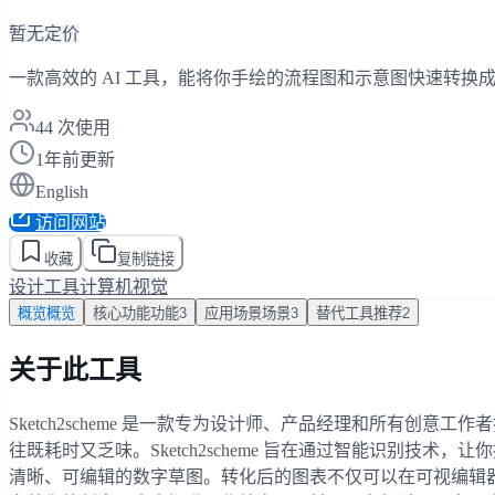
暂无定价
一款高效的 AI 工具，能将你手绘的流程图和示意图快速转
44
次使用
1年前更新
English
访问网站
收藏
复制链接
设计工具
计算机视觉
概览
概览
核心功能
功能
3
应用场景
场景
3
替代工具
推荐
2
关于此工具
Sketch2scheme 是一款专为设计师、产品经理和所有
往既耗时又乏味。Sketch2scheme 旨在通过智能识别
清晰、可编辑的数字草图。转化后的图表不仅可以在可视编辑器中轻松