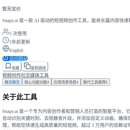
暂无定价
Snapy.ai 是一款 AI 驱动的短视频创作工具，能将长篇
5
次使用
1年前更新
English
访问网站
收藏
复制链接
视频创作
社交媒体工具
概览
概览
核心功能
功能
4
应用场景
场景
4
替代工具
推荐
6
关于此工具
Snapy.ai 是一个专为内容创作者和营销人员打造的智能平台
自动识别关键时刻、去除静音片段，并添加自定义动画，确保您的内容专业且极具吸
理，帮助您快速生成高质量的短视频。超过 3 万用户的信赖证