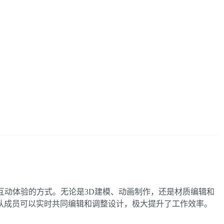
设计互动体验的方式。无论是3D建模、动画制作，还是材质编辑和
，团队成员可以实时共同编辑和调整设计，极大提升了工作效率。