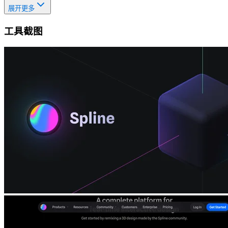
展开更多
工具截图