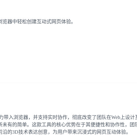
您在浏览器中轻松创建互动式网页体验。
创作能力带入浏览器，并支持实时协作，彻底改变了团队在Web上
变得前所未有的简单。这款工具的核心优势在于其便捷性和协作性
们以前沿的3D技术表达创意，为用户带来沉浸式的网页互动体验。