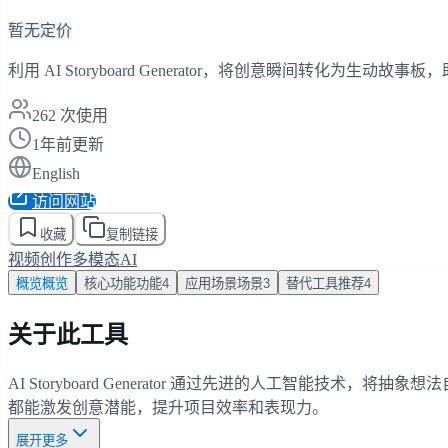
暂无定价
利用 AI Storyboard Generator，将创意瞬间转化为生动
262
次使用
1年前更新
English
访问网站
收藏
复制链接
视频创作
多模态AI
概览
概览
核心功能
功能
4
应用场景
场景
3
替代工具
推荐
4
关于此工具
AI Storyboard Generator 通过先进的人工智
都能激发创意潜能，提升项目效率和表现力。
展开更多