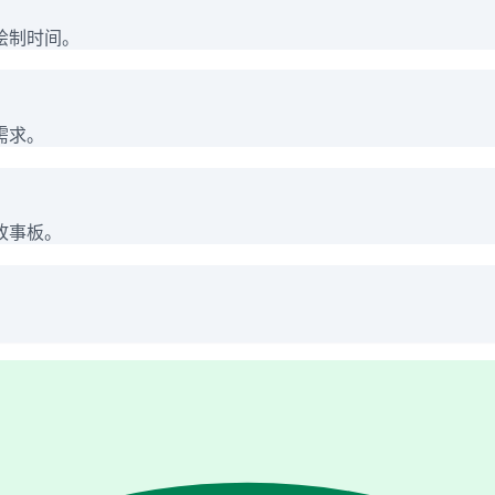
绘制时间。
需求。
故事板。