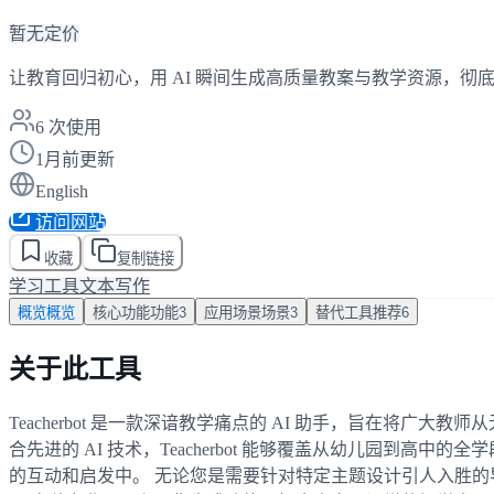
暂无定价
让教育回归初心，用 AI 瞬间生成高质量教案与教学资源，彻
6
次使用
1月前更新
English
访问网站
收藏
复制链接
学习工具
文本写作
概览
概览
核心功能
功能
3
应用场景
场景
3
替代工具
推荐
6
关于此工具
Teacherbot 是一款深谙教学痛点的 AI 助手，旨在
合先进的 AI 技术，Teacherbot 能够覆盖从幼儿园
的互动和启发中。 无论您是需要针对特定主题设计引人入胜的导