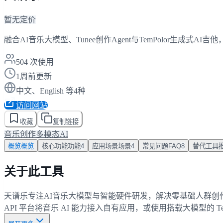
暂无定价
融合AI音乐大模型、Tunee创作Agent与TemPolor生成式A
504
次使用
1周前更新
中文、English 等4种
访问网站
收藏
复制链接
音乐创作
多模态AI
概览
概览
核心功能
功能
4
应用场景
场景
4
常见问题
FAQ
8
替代工具
关于此工具
天谱乐专注AI音乐大模型与智能硬件研发，解决零基础人群创作门
API 平台将音乐 AI 能力接入自有应用，或使用搭载大模型的 TemPo