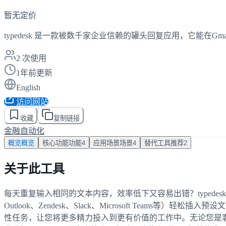
暂无定价
typedesk 是一款被数千家企业信赖的罐头回复应用，它能在Gm
2
次使用
1年前更新
English
访问网站
收藏
复制链接
金融
自动化
概览
概览
核心功能
功能
4
应用场景
场景
4
替代工具
推荐
2
关于此工具
每天重复输入相同的文本内容，效率低下又容易出错？typedes
Outlook、Zendesk、Slack、Microsoft Te
性任务，让您将更多精力投入到更有价值的工作中。无论您是客户