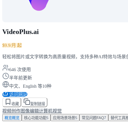
VideoPlus.ai
$9.9/月 起
轻松将图片或文字转换为高质量视频，支持多种AI特效与场景
646
次使用
半年前更新
中文、English 等10种
访问网站
收藏
复制链接
视频创作
图像编辑
计算机视觉
概览
概览
核心功能
功能
5
应用场景
场景
5
常见问题
FAQ
7
替代工具