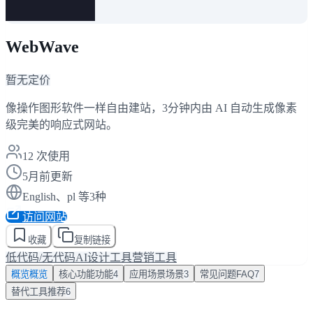
WebWave
暂无定价
像操作图形软件一样自由建站，3分钟内由 AI 自动生成像素
级完美的响应式网站。
12
次使用
5月前更新
English、pl 等3种
访问网站
收藏
复制链接
低代码/无代码AI
设计工具
营销工具
概览
概览
核心功能
功能
4
应用场景
场景
3
常见问题
FAQ
7
替代工具
推荐
6