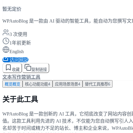
暂无定价
WPAutoBlog 是一款由 AI 驱动的智能工具，能自动为
3
次使用
1年前更新
English
访问网站
收藏
复制链接
文本写作
营销工具
概览
概览
核心功能
功能
4
应用场景
场景
4
替代工具
推荐
6
关于此工具
WPAutoBlog 是一款创新的 AI 工具，它彻底改变了网站
值。这款工具利用先进的 AI 技术，不仅能为您自动撰写引人
名却苦于时间或精力不足的站长、博主和企业来说，WPAuto