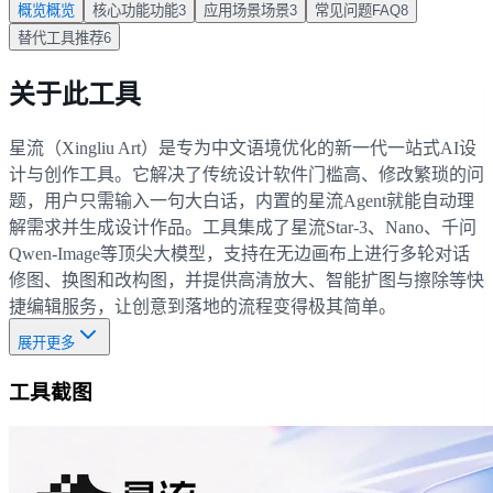
概览
概览
核心功能
功能
3
应用场景
场景
3
常见问题
FAQ
8
替代工具
推荐
6
关于此工具
星流（Xingliu Art）是专为中文语境优化的新一代一站式AI设
计与创作工具。它解决了传统设计软件门槛高、修改繁琐的问
题，用户只需输入一句大白话，内置的星流Agent就能自动理
解需求并生成设计作品。工具集成了星流Star-3、Nano、千问
Qwen-Image等顶尖大模型，支持在无边画布上进行多轮对话
修图、换图和改构图，并提供高清放大、智能扩图与擦除等快
捷编辑服务，让创意到落地的流程变得极其简单。
展开更多
工具截图