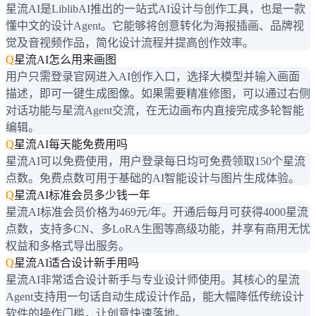
星流AI是LiblibAI推出的一站式AI设计与创作工具，也是一款
懂中文的设计Agent。它能够将创意转化为海报插画、品牌视
觉及音视频作品，简化设计流程并提高创作效率。
Q
星流AI怎么用来画图
用户只需登录官网进入AI创作入口，选择大模型并输入画面
描述，即可一键生成图像。如果需要精准修图，可以通过右侧
对话功能与星流Agent交流，在无边画布内直接完成多轮智能
编辑。
Q
星流AI每天能免费用吗
星流AI可以免费使用，用户登录每日均可免费领取150个星流
点数。免费点数可用于基础的AI智能设计与图片生成体验。
Q
星流AI标准会员多少钱一年
星流AI标准会员价格为469元/年。开通后每月可获得4000星流
点数，支持多CN、多LoRA生图等高级功能，并享有商用无忧
权益和多格式导出服务。
Q
星流AI适合设计新手用吗
星流AI非常适合设计新手与专业设计师使用。其核心的星流
Agent支持用一句话自动生成设计作品，能大幅降低传统设计
软件的操作门槛，让创意快速落地。