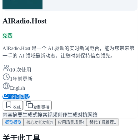
AIRadio.Host
免费
AIRadio.Host 是一个 AI 驱动的实时新闻电台，能为您带来第
一手的 AI 领域最新动态，让您时刻保持信息领先。
10
次使用
1年前更新
English
访问网站
收藏
复制链接
内容摘要
生成式搜索
视频创作
生成对抗网络
概览
概览
核心功能
功能
4
应用场景
场景
4
替代工具
推荐
1
关于此工具