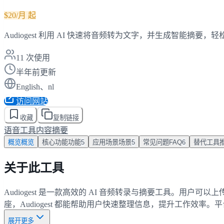
$20/月 起
Audiogest 利用 AI 快速将音频转为文字，并生成智能摘
11
次使用
半年前更新
English、nl
访问网站
收藏
复制链接
语音工具
内容摘要
概览
概览
核心功能
功能
5
应用场景
场景
5
常见问题
FAQ
6
替代工具
关于此工具
Audiogest 是一款高效的 AI 音频转录与摘要工具。
座，Audiogest 都能帮助用户快速整理信息，提升工作效
展开更多