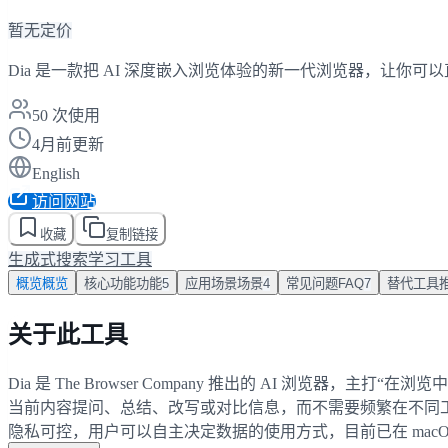
暂无定价
Dia 是一款把 AI 深度嵌入浏览体验的新一代浏览器，让
50
次使用
4月前更新
English
访问网站
收藏
复制链接
生成式搜索
学习工具
概览
概览
核心功能
功能
5
应用场景
场景
4
常见问题
FAQ
7
替代工具
关于此工具
Dia 是 The Browser Company 推出的 AI 浏
当前内容提问、总结、改写或对比信息，而不需要频繁在不同工
隐私可控，用户可以自主决定数据的使用方式，目前已在 macO