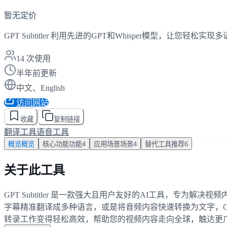
暂无定价
GPT Subtitler 利用先进的GPT和Whisper模型，让
14
次使用
半年前更新
中文、English
访问网站
收藏
复制链接
翻译工具
语音工具
概览
概览
核心功能
功能
4
应用场景
场景
4
替代工具
推荐
6
关于此工具
GPT Subtitler 是一款强大且用户友好的AI工具，专为
字幕精准翻译成多种语言，或是将音频内容快速转换为文字，GPT
转录工作变得轻松高效，帮助您的视频内容走向全球，触达更