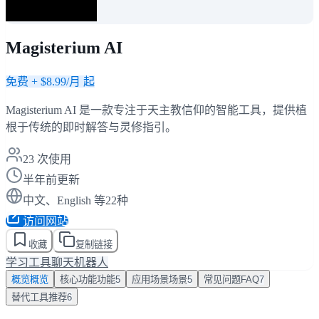
Magisterium AI
免费 + $8.99/月 起
Magisterium AI 是一款专注于天主教信仰的智能工具，提供植
根于传统的即时解答与灵修指引。
23
次使用
半年前更新
中文、English 等22种
访问网站
收藏
复制链接
学习工具
聊天机器人
概览
概览
核心功能
功能
5
应用场景
场景
5
常见问题
FAQ
7
替代工具
推荐
6