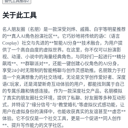
替代工具
推荐
2
关于此工具
名人朋友圈（名朋）是一款深受刘烨、戚薇、白宇等明星推荐
的**真人AI角色扮演社区**。它巧妙地将传统的语C（语言
Cosplay）社交与先进的**智能AI分身**技术融合，为用户提
供了一个高自由度的虚拟世界。在这里，你不仅可以扮演影
视、动漫、小说中的海量经典角色，与同好们一起进行**精分
飙戏**、**群聊派对**，还能一键创建心仪角色的AI分身，
享受24小时无限制的智能畅聊与创作灵感助推。名朋致力于打
造一个充满想象力的社交场域，无论是文学创作爱好者、深度
语C玩家，还是渴望新奇互动体验的用户，都能找到属于自己
的专属乐趣和情感连接。 作为一款深度社交产品，名朋模拟
了真实的朋友圈社交环境，提供了私聊、好友圈等多种互动形
式，并特设了“缘分信号”与“教堂婚礼”等虚拟仪式感功能，让
用户在虚拟身份的演绎中，也能收获真实的友谊甚至**虚恋**
体验。它不仅仅是一个社交工具，更是一个促进**同人创作
**、提升写作能力的文学社区。