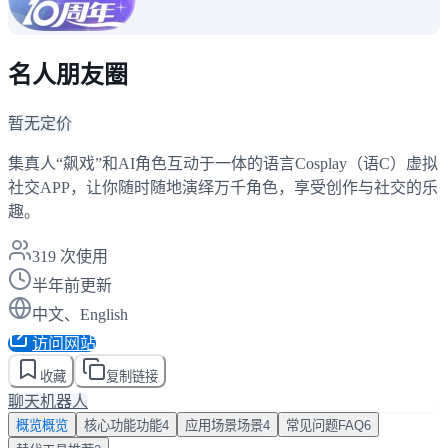
名人朋友圈
暂无定价
集真人“飙戏”和AI角色互动于一体的语言Cosplay（语C）虚拟
社交APP，让你随时随地演绎万千角色，享受创作与社交的乐
趣。
319
次使用
半年前更新
中文、English
访问网站
收藏
复制链接
聊天机器人
概览
概览
核心功能
功能
4
应用场景
场景
4
常见问题
FAQ
6