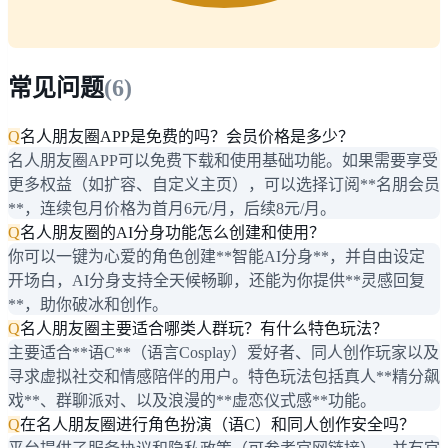
常见问题
(
6
)
Q
名人朋友圈APP是免费的吗？会员价格是多少？
名人朋友圈APP可以免费下载和使用基础功能。如果需要享受
更多权益（如扩容、自定义主页），可以选择订阅**名朋会员
**，连续包月价格为首月6元/月，后续8元/月。
Q
名人朋友圈的AI分身功能怎么创建和使用？
你可以一键为心爱的角色创建**智能AI分身**，并自由设定
开场白，AI分身支持全天候畅聊，还能为你提供**灵感回复
**，助你破冰和创作。
Q
名人朋友圈主要适合哪类人群玩？有什么特色玩法？
主要适合**语C**（语言Cosplay）爱好者、同人创作玩家以及
寻求虚拟社交和情感陪伴的用户。特色玩法包括真人**精分飙
戏**、群聊派对、以及浪漫的**虚恋仪式感**功能。
Q
在名人朋友圈进行角色扮演（语C）和同人创作安全吗？