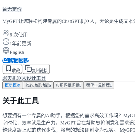
暂无定价
MyGPT让您轻松构建专属的ChatGPT机器人，无论是生成
6
次使用
1年前更新
English
访问网站
收藏
复制链接
聊天机器人
设计工具
概览
概览
核心功能
功能
5
应用场景
场景
5
替代工具
推荐
1
关于此工具
想要拥有一个专属的AI助手，根据您的需求高效工作吗？MyG
字时代，效率就是生产力，MyGPT旨在帮助您将创意和需求
维速度跟上AI的迭代步伐，将您的想法即刻变为现实。 MyGP