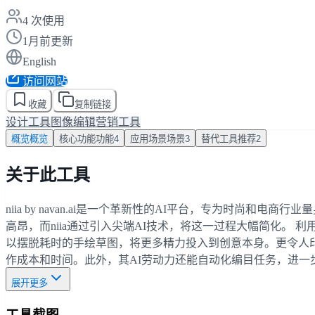
4
次使用
1月前更新
English
访问网站
收藏
复制链接
设计工具
图像编辑
营销工具
概览
概览
核心功能
功能
4
应用场景
场景
3
替代工具
推荐
2
关于此工具
niia by navan.ai是一个革新性的AI平台，专为时
高昂，而niia通过引入尖端AI技术，将这一过程大幅简化。 
以摆脱耗时的手绘草图，将更多精力投入到创意本身。更令人印象
作成本和时间。此外，其AI劳动力还能自动化编目任务，进一步
展开更多
工具截图