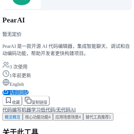
PearAI
暂无定价
PearAI 是一款开源 AI 代码编辑器，集成智能聊天、调试和自
动编码功能，帮助开发者更快构建项目。
3
次使用
1年前更新
English
访问网站
收藏
复制链接
代码编写
机器学习
低代码/无代码AI
概览
概览
核心功能
功能
4
应用场景
场景
4
替代工具
推荐
1
关于此工具