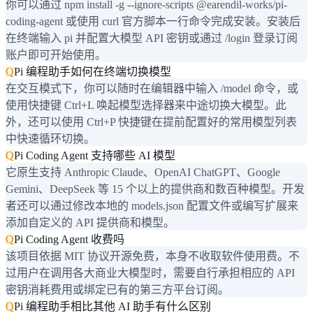
你可以通过 npm install -g --ignore-scripts @earendil-works/pi-
coding-agent 或使用 curl 官方脚本一行命令完成安装。安装后
在终端输入 pi 并配置大模型 API 密钥或通过 /login 登录订阅
账户即可开始使用。
Q
Pi 编程助手如何在终端切换模型
在交互模式下，你可以随时在编辑器中输入 /model 命令，或
使用快捷键 Ctrl+L 唤起模型选择器来中途切换大模型。此
外，还可以使用 Ctrl+P 快捷键在提前配置好的常用模型列表
中快速循环切换。
Q
Pi Coding Agent 支持哪些 AI 模型
它原生支持 Anthropic Claude、OpenAI ChatGPT、Google
Gemini、DeepSeek 等 15 个以上的提供商和数百种模型。开发
者还可以通过修改本地的 models.json 配置文件或编写扩展来
添加自定义的 API 提供商和模型。
Q
Pi Coding Agent 收费吗
该项目依据 MIT 协议开源免费，本身不收取软件使用费。不
过用户在调用各大商业大模型时，需要自行承担相应的 API
密钥消耗费用或绑定已有的第三方平台订阅。
Q
Pi 编程助手相比其他 AI 助手有什么区别