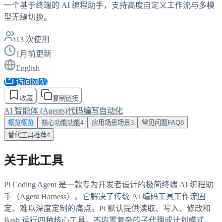
一个基于终端的 AI 编程助手，支持高度自定义工作流与多模
型无缝切换。
13
次使用
1月前更新
English
访问网站
收藏
复制链接
AI 智能体 (Agents)
代码编写
自动化
概览
概览
核心功能
功能
4
应用场景
场景
3
常见问题
FAQ
8
替代工具
推荐
4
关于此工具
Pi Coding Agent 是一款专为开发者设计的极简终端 AI 编程助
手（Agent Harness）。它解决了传统 AI 编码工具工作流固
定、难以深度定制的痛点。Pi 默认提供读取、写入、修改和
Bash 运行四种核心工具，不内置复杂的子代理或计划模式，