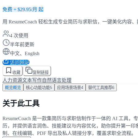
免费 + $29.95/月 起
用 ResumeCoach 轻松生成专业简历与求职信，一键美化内
4
次使用
半年前更新
中文、English
访问网站
收藏
复制链接
人力资源
文本写作
自然语言处理
概览
概览
核心功能
功能
5
应用场景
场景
4
替代工具
推荐
6
关于此工具
ResumeCoach 是一款集简历与求职信制作于一体的 A
历，并提供语言润色、技能建议与内容优化，助你提升第一印象
制、在线编辑、PDF 导出及私人链接分享，覆盖求职全流程。