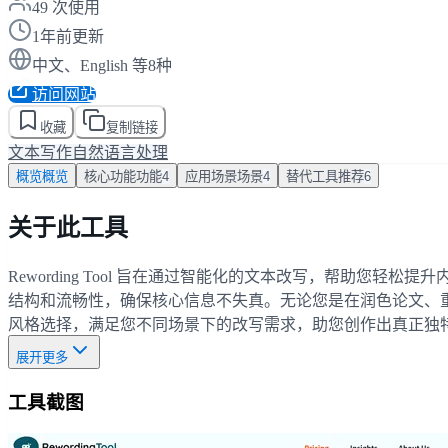
49
次使用
1年前更新
中文、English 等8种
访问网站
收藏
复制链接
文本写作
自然语言处理
概览
概览
核心功能
功能
4
应用场景
场景
4
替代工具
推荐
6
关于此工具
Rewording Tool 旨在通过智能化的文本改写，帮助
结构和流畅性，确保核心信息不失真。无论您是在润色论文、重写电子
风格选择，满足您不同场景下的改写需求，助您创作出真正独
展开更多
工具截图