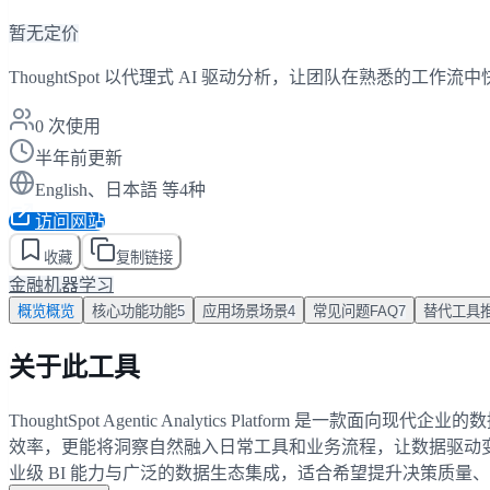
暂无定价
ThoughtSpot 以代理式 AI 驱动分析，让团队在熟悉的工
0
次使用
半年前更新
English、日本語 等4种
访问网站
收藏
复制链接
金融
机器学习
概览
概览
核心功能
功能
5
应用场景
场景
4
常见问题
FAQ
7
替代工具
关于此工具
ThoughtSpot Agentic Analytics Platfo
效率，更能将洞察自然融入日常工具和业务流程，让数据驱动
业级 BI 能力与广泛的数据生态集成，适合希望提升决策质量