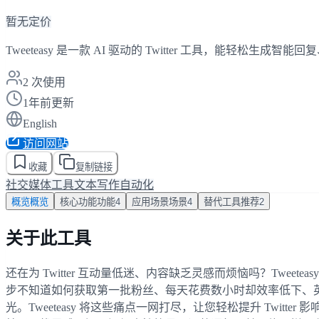
暂无定价
Tweeteasy 是一款 AI 驱动的 Twitter 工具，能
2
次使用
1年前更新
English
访问网站
收藏
复制链接
社交媒体工具
文本写作
自动化
概览
概览
核心功能
功能
4
应用场景
场景
4
替代工具
推荐
2
关于此工具
还在为 Twitter 互动量低迷、内容缺乏灵感而烦恼吗？Tweete
步不知道如何获取第一批粉丝、每天花费数小时却效率低下、
光。Tweeteasy 将这些痛点一网打尽，让您轻松提升 Twit