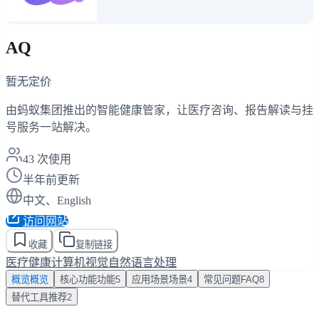
AQ
暂无定价
由蚂蚁集团推出的智能健康管家，让医疗咨询、报告解读与挂
号服务一站解决。
43
次使用
半年前更新
中文、English
访问网站
收藏
复制链接
医疗健康
计算机视觉
自然语言处理
概览
概览
核心功能
功能
5
应用场景
场景
4
常见问题
FAQ
8
替代工具
推荐
2