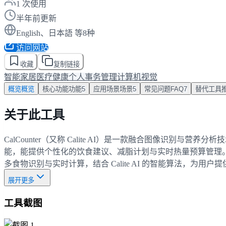
1
次使用
半年前更新
English、日本語 等8种
访问网站
收藏
复制链接
智能家居
医疗健康
个人事务管理
计算机视觉
概览
概览
核心功能
功能
5
应用场景
场景
5
常见问题
FAQ
7
替代工具
关于此工具
CalCounter（又称 Calite AI）是一款融合图像识
能，能提供个性化的饮食建议、减脂计划与实时热量预算管理。无
多食物识别与实时计算，结合 Calite AI 的智能算法，
展开更多
工具截图