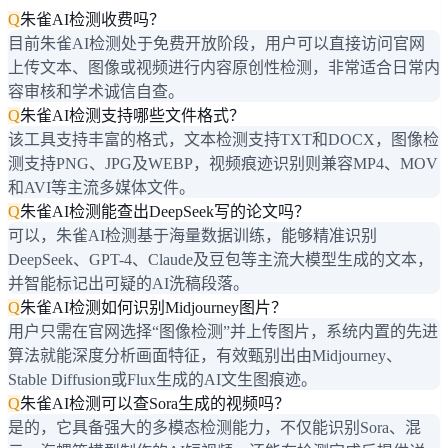
Q
朱雀AI检测收费吗？
目前朱雀AI检测处于免费开放阶段，用户可以直接访问官网
上传文本、图像或视频进行内容原创性检测，非常适合日常内
容审核和学术诚信自查。
Q
朱雀AI检测支持哪些文件格式？
该工具支持丰富的格式，文本检测支持TXT和DOCX，图像检
测支持PNG、JPG及WEBP，视频痕迹识别则兼容MP4、MOV
和AVI等主流多媒体文件。
Q
朱雀AI检测能查出DeepSeek写的论文吗？
可以，朱雀AI检测基于海量数据训练，能够精准识别
DeepSeek、GPT-4、Claude及豆包等主流大模型生成的文本，
并智能标记出可疑的AI洗稿段落。
Q
朱雀AI检测如何识别Midjourney图片？
用户只需在官网选择“图像检测”并上传图片，系统内置的先进
算法就能深度分析画面特征，有效甄别出由Midjourney、
Stable Diffusion或Flux生成的AI文生图痕迹。
Q
朱雀AI检测可以查Sora生成的视频吗？
是的，它具备强大的多模态检测能力，不仅能识别Sora、混